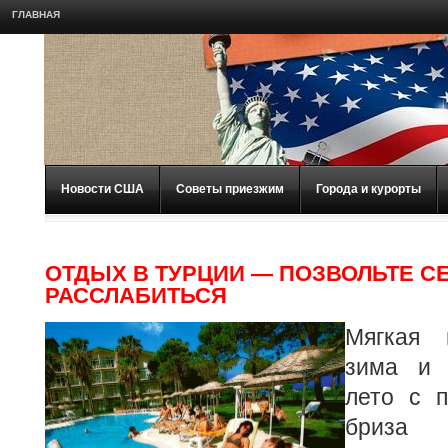
ГЛАВНАЯ
Новости США
Советы приезжим
Города и курорты
ОТДЫХ В ТУРЦИИ — ПОЗВОЛЬТЕ С
РАССЛАБИТЬСЯ
Мягкая 
зима и 
лето с п
бриз