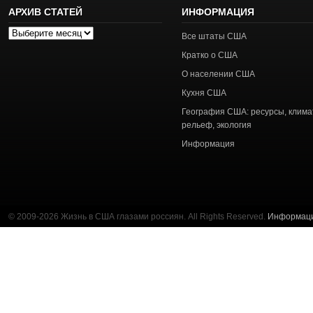
АРХИВ СТАТЕЙ
ИНФОРМАЦИЯ
Архив
Все штаты США
статей
Кратко о США
О населении США
Кухня США
География США: ресурсы, клима
рельеф, экология
Информация
© 2009-2026 Жизнь в США глазами россиян. All Rights Reserved.
Информац