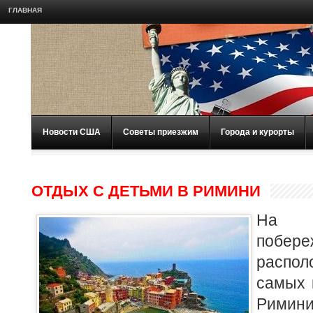
ГЛАВНАЯ
Новости США
Советы приезжим
Города и курорты
ОТДЫХ С ДЕТЬМИ В РИМИНИ
На а
побе
распо
самых 
Рими