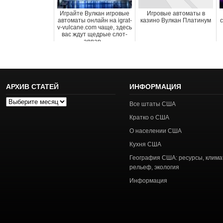
Играйте Вулкан игровые
Игровые автоматы в
автоматы онлайн на igrat-
казино Вулкан Платинум
v-vulcane.com чаще, здесь
вас ждут щедрые слот-
аппар...
АРХИВ СТАТЕЙ
ИНФОРМАЦИЯ
Архив
Все штаты США
статей
Кратко о США
О населении США
Кухня США
География США: ресурсы, клима
рельеф, экология
Информация