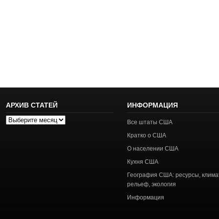
АРХИВ СТАТЕЙ
ИНФОРМАЦИЯ
Архив
Все штаты США
статей
Кратко о США
О населении США
Кухня США
География США: ресурсы, клима
рельеф, экология
Информация