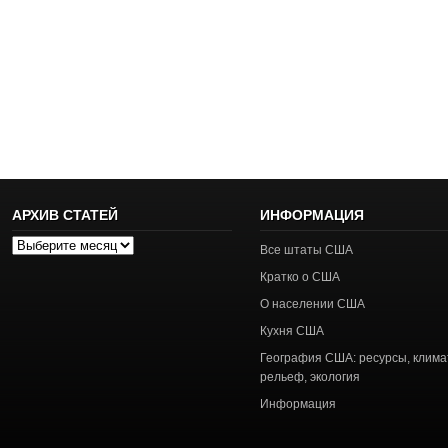
АРХИВ СТАТЕЙ
ИНФОРМАЦИЯ
Архив
Все штаты США
статей
Кратко о США
О населении США
Кухня США
География США: ресурсы, клима
рельеф, экология
Информация