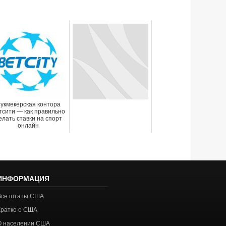
укмекерская контора
тсити — как правильно
елать ставки на спорт
онлайн
ИНФОРМАЦИЯ
Все штаты США
Кратко о США
О населении США