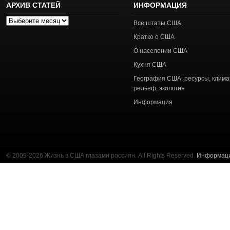
АРХИВ СТАТЕЙ
ИНФОРМАЦИЯ
Архив
Все штаты США
статей
Кратко о США
О населении США
Кухня США
География США: ресурсы, клима
рельеф, экология
Информация
© 2009-2026 Жизнь в США глазами россиян. All Rights Reserved.
Информац