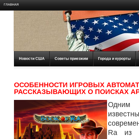
ГЛАВНАЯ
Новости США
Советы приезжим
Города и курорты
ОСОБЕННОСТИ ИГРОВЫХ АВТОМАТ
РАССКАЗЫВАЮЩИХ О ПОИСКАХ А
Одним
извес
современ
Ra из п