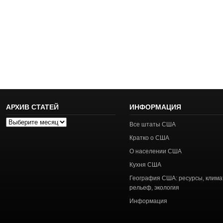
АРХИВ СТАТЕЙ
ИНФОРМАЦИЯ
Архив
Все штаты США
статей
Кратко о США
О населении США
Кухня США
География США: ресурсы, клима
рельеф, экология
Информация