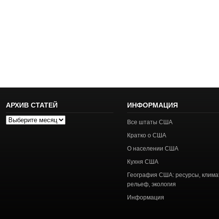
АРХИВ СТАТЕЙ
ИНФОРМАЦИЯ
Архив
Все штаты США
статей
Кратко о США
О населении США
Кухня США
География США: ресурсы, клима
рельеф, экология
Информация