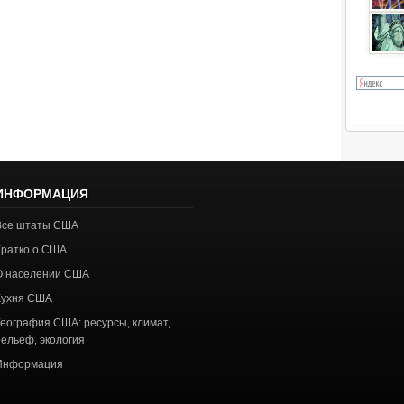
ИНФОРМАЦИЯ
Все штаты США
Кратко о США
О населении США
Кухня США
География США: ресурсы, климат,
рельеф, экология
Информация