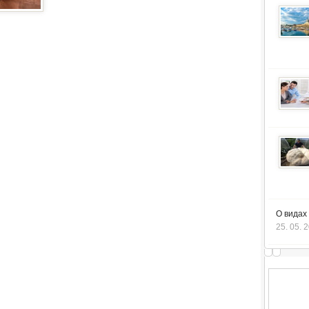
О видах
25. 05. 