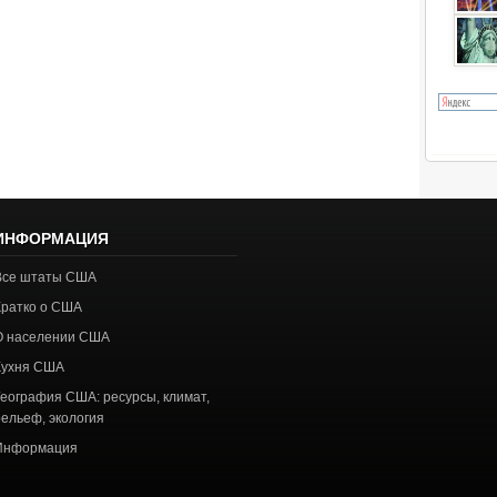
ИНФОРМАЦИЯ
Все штаты США
Кратко о США
О населении США
Кухня США
География США: ресурсы, климат,
рельеф, экология
Информация