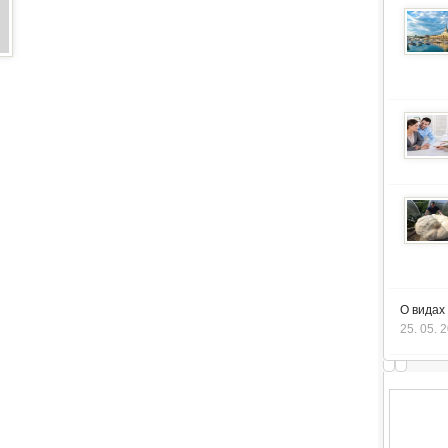
О видах
25. 05. 