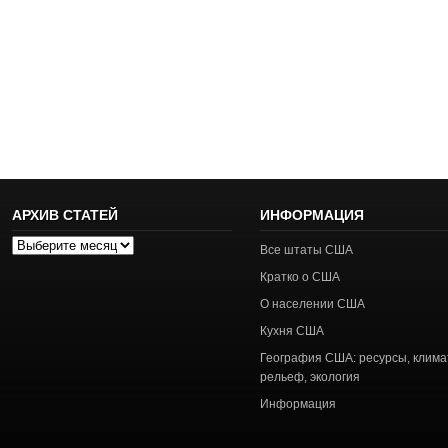
АРХИВ СТАТЕЙ
ИНФОРМАЦИЯ
Архив
Все штаты США
статей
Кратко о США
О населении США
Кухня США
География США: ресурсы, клима
рельеф, экология
Информация