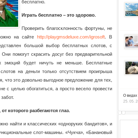
бесплатно.
Играть бесплатно – это здорово.
Проверить благосклонность фортуны, не
 можно на сайте
http://playgmsdeluxe.com/igrosoft
. В
редставлен большой выбор бесплатных слотов, с
 Они помогут скрасить досуг без предварительной
х эмоций будет ничуть не меньше. Бесплатные
слотов на деньги только отсутствием проигрыша
я, что это довольно выгодное предложение для тех,
не с целью обогатиться, а просто весело провести
О видах
 забот.
25. 05. 
от которого разбегаются глаз.
жно найти и классических «одноруких бандитов», и
ункциональные слот-машины. «Чукча», «Банановый