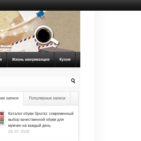
я
Жизнь американцев
Кухня
ие записи
Популярные записи
Каталог обуви Spur.kz: современный
выбор качественной обуви для
мужчин на каждый день
28. 07. 2026