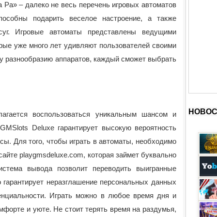
а Ра» – далеко не весь перечень игровых автоматов
пособны подарить веселое настроение, а также
суг. Игровые автоматы представлены ведущими
рые уже много лет удивляют пользователей своими
у разнообразию аппаратов, каждый сможет выбрать
НОВОС
лагается воспользоваться уникальным шансом и
 GMSlots Deluxe гарантирует высокую вероятность
ы. Для того, чтобы играть в автоматы, необходимо
айте playgmsdeluxe.com, которая займет буквально
истема вывода позволит переводить выигранные
о гарантирует неразглашение персональных данных
енциальности. Играть можно в любое время дня и
омфорте и уюте. Не стоит терять время на раздумья,