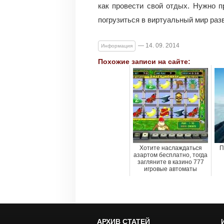
как провести свой отдых. Нужно п
погрузиться в виртуальный мир раз
— 14. 09. 2014
Информация
Похожие записи на сайте:
Хотите наслаждаться
П
азартом бесплатно, тогда
загляните в казино 777
игровые автоматы
АРХИВ СТАТЕЙ