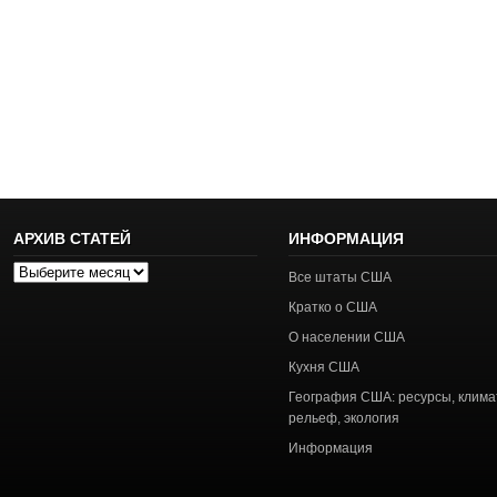
АРХИВ СТАТЕЙ
ИНФОРМАЦИЯ
Архив
Все штаты США
статей
Кратко о США
О населении США
Кухня США
География США: ресурсы, клима
рельеф, экология
Информация