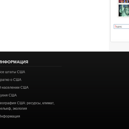
ИНФОРМАЦИЯ
Все штаты США
Кратко о США
О населении США
Кухня США
География США: ресурсы, климат,
рельеф, экология
Информация