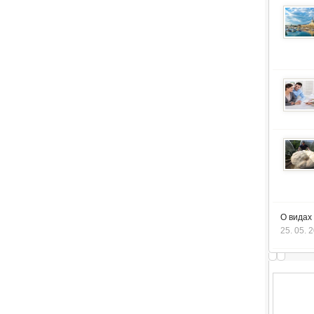
О видах
25. 05. 