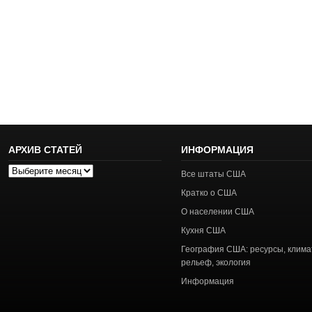
АРХИВ СТАТЕЙ
ИНФОРМАЦИЯ
Архив
Все штаты США
статей
Кратко о США
О населении США
Кухня США
География США: ресурсы, клима
рельеф, экология
Информация