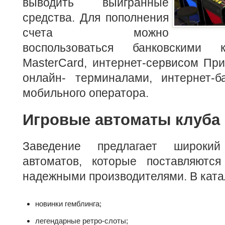
выводить выигранные
средства. Для пополнения
счета можно
воспользоваться банковскими
MasterCard, интернет-сервисом Пр
онлайн- терминалами, интернет-ба
мобильного оператора.
Игровые автоматы клуба
Заведение предлагает широки
автоматов, которые поставляютс
надежными производителями. В ката
новинки гемблинга;
легендарные ретро-слоты;