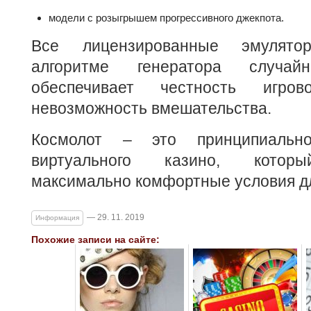
модели с розыгрышем прогрессивного джекпота.
Все лицензированные эмулят
алгоритме генератора случа
обеспечивает честность игро
невозможность вмешательства.
Космолот – это принципиаль
виртуального казино, которы
максимально комфортные условия дл
— 29. 11. 2019
Информация
Похожие записи на сайте: