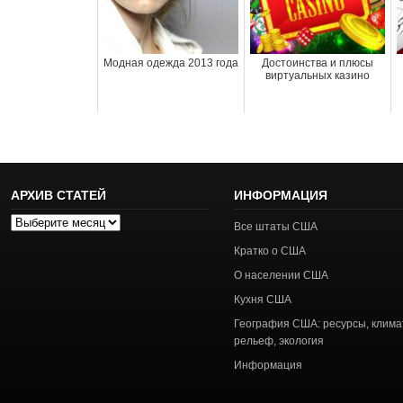
Модная одежда 2013 года
Достоинства и плюсы
виртуальных казино
АРХИВ СТАТЕЙ
ИНФОРМАЦИЯ
Архив
Все штаты США
статей
Кратко о США
О населении США
Кухня США
География США: ресурсы, клима
рельеф, экология
Информация