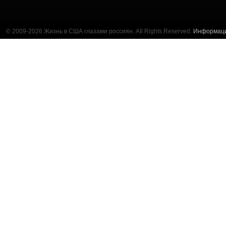
© 2009-2026 Жизнь в США глазами россиян. All Rights Reserved.
Информац