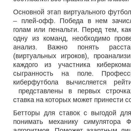
Основной этап виртуального футбол
– плей-офф. Победа в нем зачис
голам или пенальти. Перед тем, как
одну из команд, необходимо пров
анализ. Важно понять расстан
(виртуальных игроков), проанализ
каждого из участника киберком
сыгранность на поле. Професс
киберфутбола вычисляется рейт
представлены в первых строчках
ставка на которых может принести с
Бетторы для ставок с выгодой дл
понимать механику симулятора Ф
алгоритмов. Поможет азартным лич