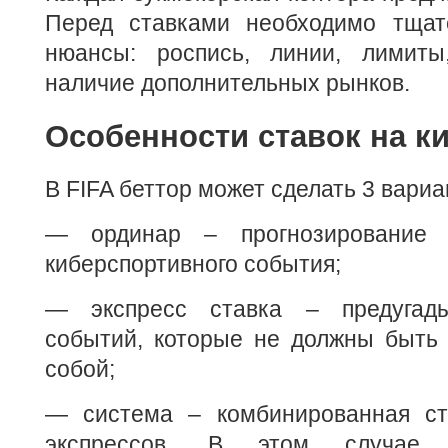
Перед ставками необходимо тщат
нюансы: роспись, линии, лимиты
наличие дополнительных рынков.
Особенности ставок на к
В FIFA беттор может сделать 3 вариа
— ординар – прогнозирование р
киберспортивного события;
— экспресс ставка – предугады
событий, которые не должны быть
собой;
— система – комбинированная ст
экспрессов. В этом случае 