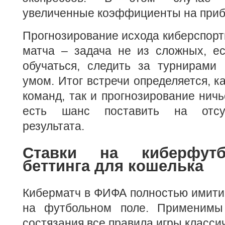
увеличенные коэффициенты на прибы
Прогнозирование исхода киберспорт
матча – задача не из сложных, ес
обучаться, следить за турнирами 
умом. Итог встречи определяется, к
команд, так и прогнозирование ничь
есть шанс поставить на отсут
результата.
Ставки на киберфут
беттинга для кошелька
Киберматч в ФИФА полностью имити
на футбольном поле. Применимы 
состязания все правила игры класси