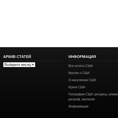
АРХИВ СТАТЕЙ
ИНФОРМАЦИЯ
Архив
Все штаты США
статей
Кратко о США
О населении США
Кухня США
География США: ресурсы, клима
рельеф, экология
Информация