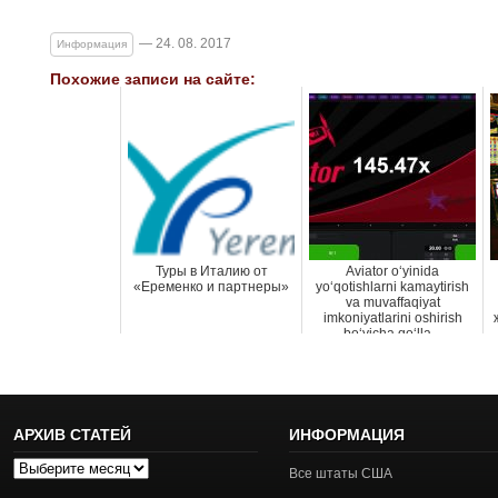
— 24. 08. 2017
Информация
Похожие записи на сайте:
Туры в Италию от
Aviator o‘yinida
«Еременко и партнеры»
yo‘qotishlarni kamaytirish
va muvaffaqiyat
imkoniyatlarini oshirish
bo‘yicha qo‘lla...
АРХИВ СТАТЕЙ
ИНФОРМАЦИЯ
Архив
Все штаты США
статей