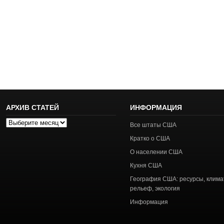
АРХИВ СТАТЕЙ
ИНФОРМАЦИЯ
Архив
Все штаты США
статей
Кратко о США
О населении США
Кухня США
География США: ресурсы, клима
рельеф, экология
Информация