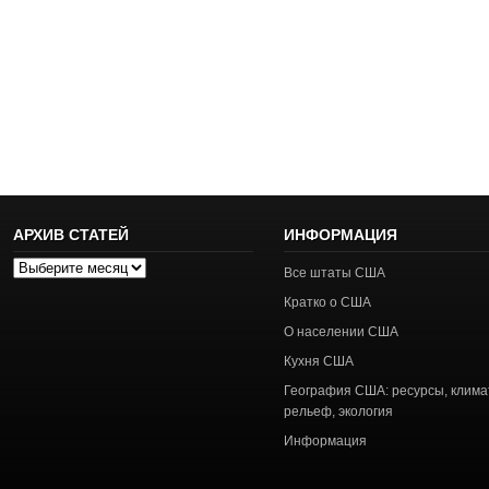
АРХИВ СТАТЕЙ
ИНФОРМАЦИЯ
Архив
Все штаты США
статей
Кратко о США
О населении США
Кухня США
География США: ресурсы, клима
рельеф, экология
Информация