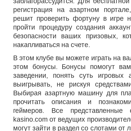
заблагорассудится. Для бесплатной
регистрация на азартном портале
решит проверить фортуну в игре н
пройти процедуру создания аккаун
безопасности ваших призовых, ко
накапливаться на счете.
В этом клубе вы можете играть на ва
этом бонусы. Бонусы помогут вам
заведении, понять суть игровых а
выигрывать, не рискуя средствами
Выбирая азартную машину для пла
прочитать описания и познаком
геймеров. Все представленные с
kasino.com от ведущих производител
могут зайти в раздел со слотами от