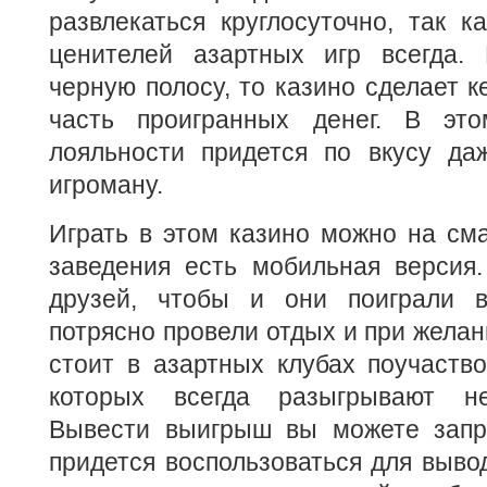
развлекаться круглосуточно, так к
ценителей азартных игр всегда.
черную полосу, то казино сделает к
часть проигранных денег. В это
лояльности придется по вкусу да
игроману.
Играть в этом казино можно на сма
заведения есть мобильная версия.
друзей, чтобы и они поиграли в
потрясно провели отдых и при желан
стоит в азартных клубах поучаство
которых всегда разыгрывают н
Вывести выигрыш вы можете запр
придется воспользоваться для выво