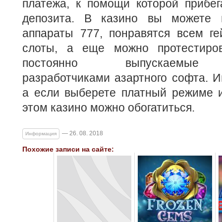
платежа, к помощи которой прибег
депозита. В казино вы можете п
аппараты 777, понравятся всем г
слоты, а еще можно протестиров
постоянно выпускаемые 
разработчиками азартного софта. Иг
а если выберете платный режиме и
этом казино можно обогатиться.
— 26. 08. 2018
Информация
Похожие записи на сайте: