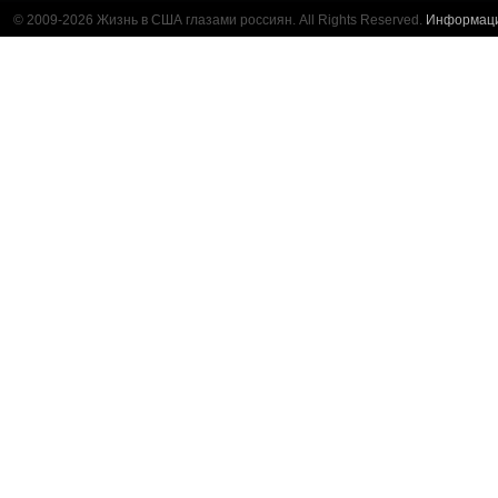
© 2009-2026 Жизнь в США глазами россиян. All Rights Reserved.
Информац