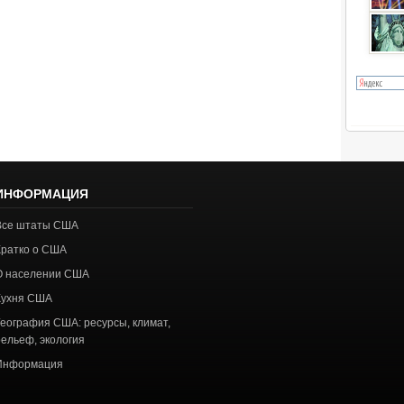
ИНФОРМАЦИЯ
Все штаты США
Кратко о США
О населении США
Кухня США
География США: ресурсы, климат,
рельеф, экология
Информация