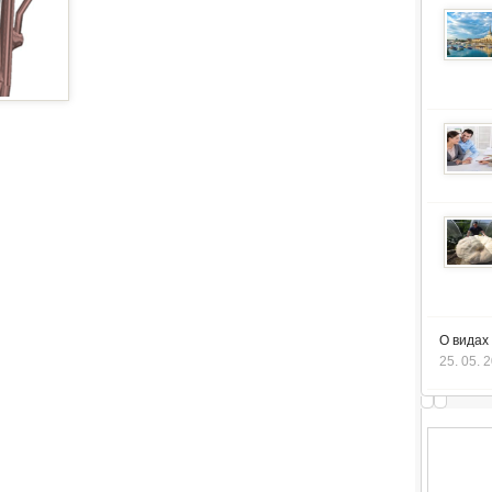
О видах
25. 05. 