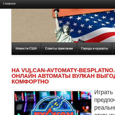
ГЛАВНАЯ
Новости США
Советы приезжим
Города и курорты
НА VULCAN-AVTOMATY-BESPLATNO
ОНЛАЙН АВТОМАТЫ ВУЛКАН ВЫГО
КОМФОРТНО
Играть
предпо
реал