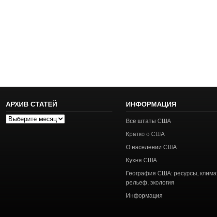
АРХИВ СТАТЕЙ
ИНФОРМАЦИЯ
Архив
Все штаты США
статей
Кратко о США
О населении США
Кухня США
География США: ресурсы, клима
рельеф, экология
Информация