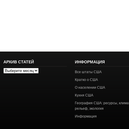
АРХИВ СТАТЕЙ
ИНФОРМАЦИЯ
Архив
Все штаты США
статей
Кратко о США
О населении США
Кухня США
География США: ресурсы, клима
рельеф, экология
Информация