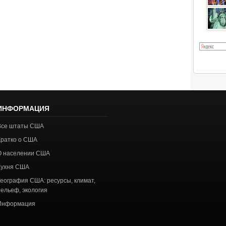
ИНФОРМАЦИЯ
Все штаты США
Кратко о США
О населении США
Кухня США
География США: ресурсы, климат,
рельеф, экология
Информация