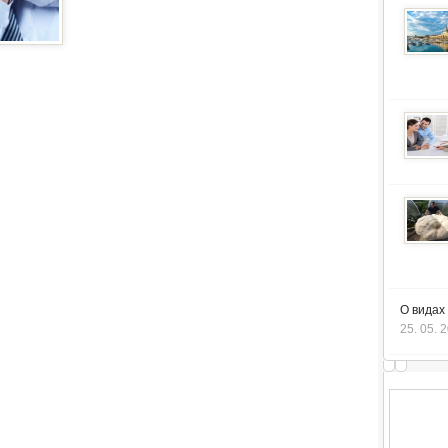
О видах
25. 05. 