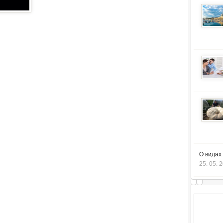
О видах
25. 05. 