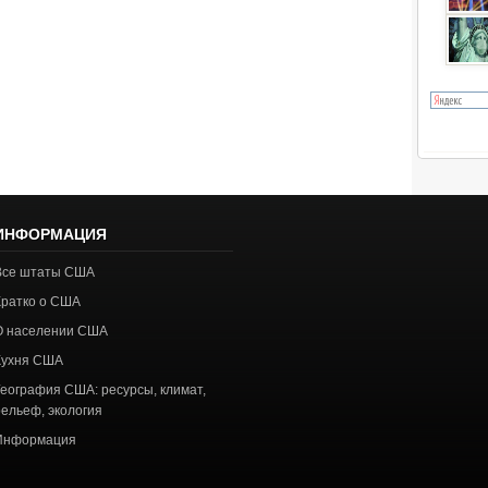
ИНФОРМАЦИЯ
Все штаты США
Кратко о США
О населении США
Кухня США
География США: ресурсы, климат,
рельеф, экология
Информация