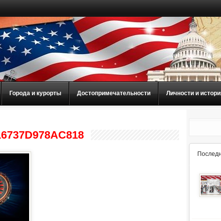
Города и курорты
Достопримечательности
Личности и истори
6737D978AC818
Последн