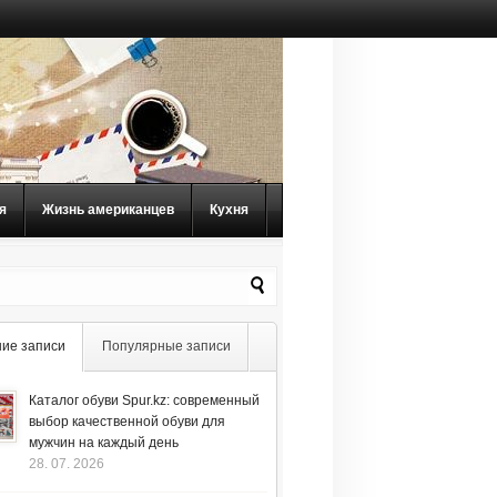
я
Жизнь американцев
Кухня
ие записи
Популярные записи
Каталог обуви Spur.kz: современный
выбор качественной обуви для
мужчин на каждый день
28. 07. 2026