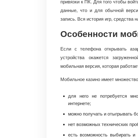
привязки к ПК. Для того чтобы вой
данные, что и для обычной верси
запись. Вся история игр, средства 
Особенности моб
Если с телефона открывать аза
устройства окажется загруженн
мобильная версия, которая работае
Мобильное казино имеет множество
для него не потребуется мн
интернете;
можно получать и отыгрывать б
нет возможных технических про
есть возможность выбирать и 