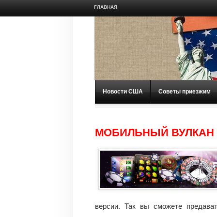
ГЛАВНАЯ
Новости США
Советы приезжим
МОБИЛЬНЫЙ ВУЛКАН 
версии.
Так вы сможете предава