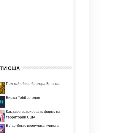
ТИ США
Полный обзор брокера Binance
Биржа Yobit сегодня
Как зарегистрировать фирму на
территории США
В Лас-Вегас вернулись туристы