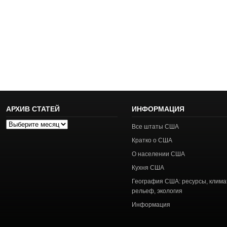
АРХИВ СТАТЕЙ
ИНФОРМАЦИЯ
Архив
Все штаты США
статей
Кратко о США
О населении США
Кухня США
География США: ресурсы, клима
рельеф, экология
Информация