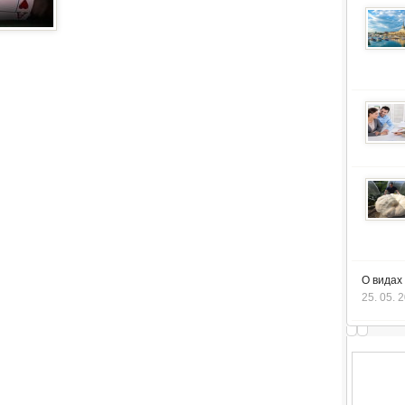
О видах
25. 05. 