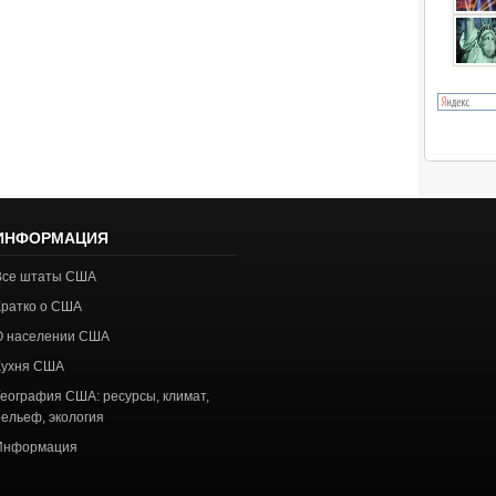
ИНФОРМАЦИЯ
Все штаты США
Кратко о США
О населении США
Кухня США
География США: ресурсы, климат,
рельеф, экология
Информация