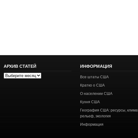
АРХИВ СТАТЕЙ
ИНФОРМАЦИЯ
Архив
Все штаты США
статей
Кратко о США
О населении США
Кухня США
География США: ресурсы, клима
рельеф, экология
Информация