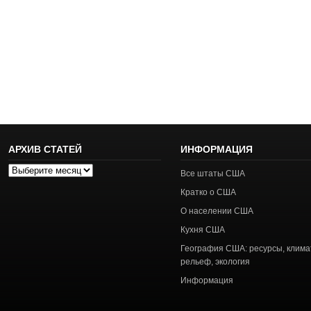
АРХИВ СТАТЕЙ
ИНФОРМАЦИЯ
Архив
Все штаты США
статей
Кратко о США
О населении США
Кухня США
География США: ресурсы, клима
рельеф, экология
Информация