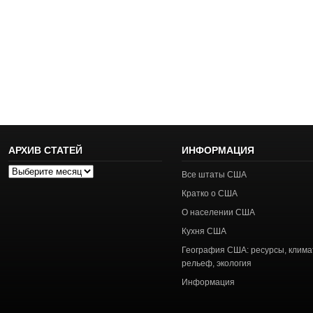
АРХИВ СТАТЕЙ
ИНФОРМАЦИЯ
Архив
Все штаты США
статей
Кратко о США
О населении США
Кухня США
География США: ресурсы, клима
рельеф, экология
Информация