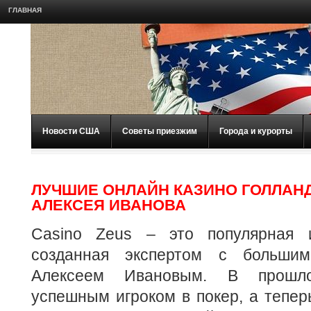
ГЛАВНАЯ
Новости США
Советы приезжим
Города и курорты
ЛУЧШИЕ ОНЛАЙН КАЗИНО ГОЛЛАН
АЛЕКСЕЯ ИВАНОВА
Casino Zeus – это популярная и
созданная экспертом с больши
Алексеем Ивановым. В прошл
успешным игроком в покер, а тепер