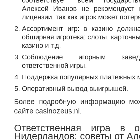
соответствует всем государст
Алексей Иванов не рекомендует 
лицензии, так как игрок может потеря
Ассортимент игр: в казино должн
обширная игротека: слоты, карточны
казино и т.д.
Соблюдение игорным завед
ответственной игры.
Поддержка популярных платежных м
Оперативный вывод выигрышей.
Более подробную информацию мож
сайте casinozeus.nl.
Ответственная игра в о
Нидерландов: советы от Ал