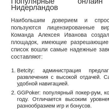
Популярные онлайн
Нидерландов
Наибольшим доверием и спро
пользуются лицензированные вир
Команда Алексея Иванова создал
площадок, имеющие разрешающие 
список вошли самые надежные заве
составляют:
Betcity: администрация предла
развлечения с высокой отдачей. С
удобной навигацией.
GGPoker: популярный покер-рум, к
году. Отличается высоким уровн
разнообразием игр и бонусов.