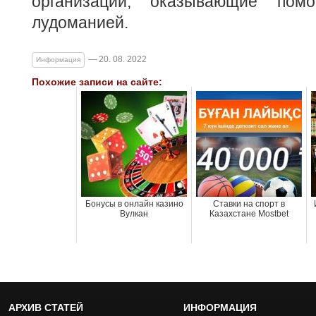
организации, оказывающие по
лудоманией.
— 20. 08. 2022
Информация
Похожие записи на сайте:
Бонусы в онлайн казино
Ставки на спорт в
Вулкан
Казахстане Mostbet
АРХИВ СТАТЕЙ
ИНФОРМАЦИЯ