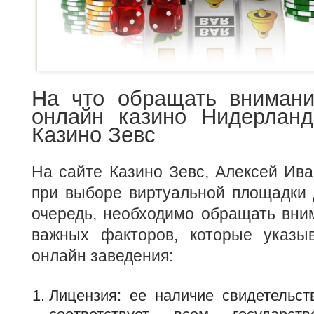
На что обращать вниман
онлайн казино Нидерланд
Казино Зевс
На сайте Казино Зевс, Алексей Иван
при выборе виртуальной площадки 
очередь, необходимо обращать вни
важных факторов, которые указы
онлайн заведения:
Лицензия: ее наличие свидетельст