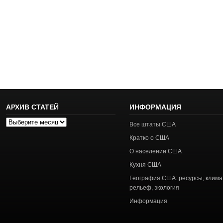
АРХИВ СТАТЕЙ
ИНФОРМАЦИЯ
Архив
Все штаты США
статей
Кратко о США
О населении США
Кухня США
География США: ресурсы, клима
рельеф, экология
Информация