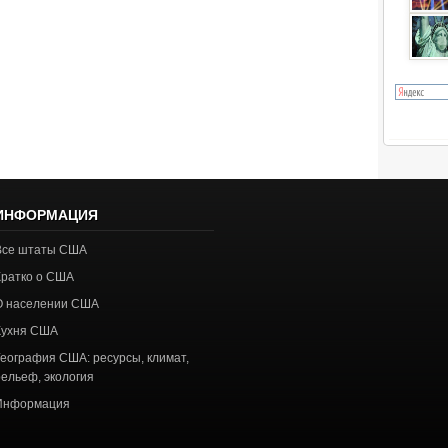
ИНФОРМАЦИЯ
Все штаты США
Кратко о США
О населении США
Кухня США
География США: ресурсы, климат,
рельеф, экология
Информация