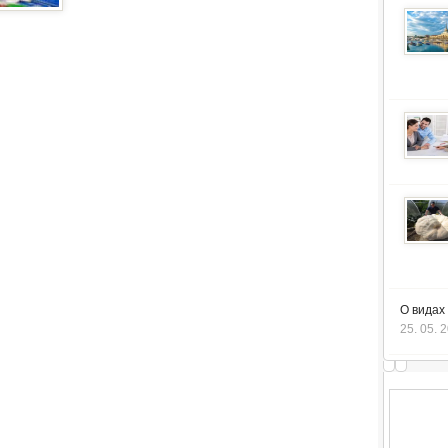
О видах
25. 05. 