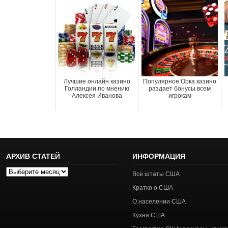
Лучшие онлайн казино
Популярное Орка казино
Голландии по мнению
раздает бонусы всем
Алексея Иванова
игрокам
АРХИВ СТАТЕЙ
ИНФОРМАЦИЯ
Архив
Все штаты США
статей
Кратко о США
О населении США
Кухня США