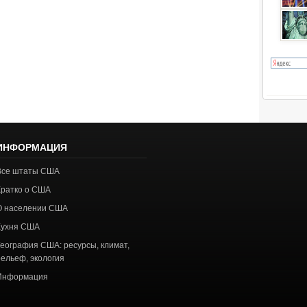
ИНФОРМАЦИЯ
Все штаты США
Кратко о США
О населении США
Кухня США
География США: ресурсы, климат,
рельеф, экология
Информация