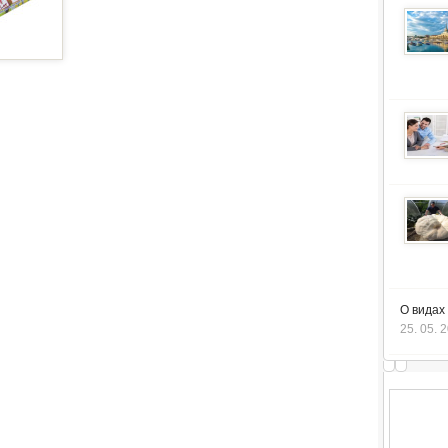
О видах
25. 05. 