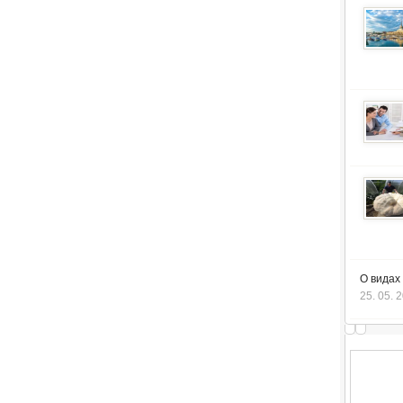
О видах
25. 05. 