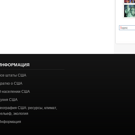
ИНФОРМАЦИЯ
Все штаты США
Кратко о США
О населении США
Кухня США
География США: ресурсы, климат,
рельеф, экология
Информация