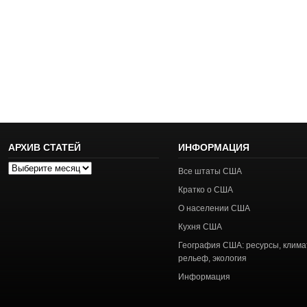
АРХИВ СТАТЕЙ
ИНФОРМАЦИЯ
Архив
Все штаты США
статей
Кратко о США
О населении США
Кухня США
География США: ресурсы, клима
рельеф, экология
Информация