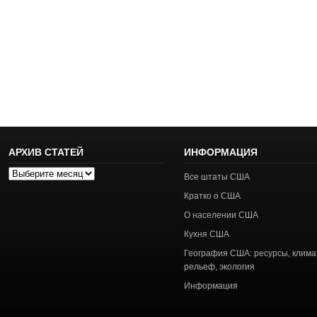
АРХИВ СТАТЕЙ
ИНФОРМАЦИЯ
Архив
Все штаты США
статей
Кратко о США
О населении США
Кухня США
География США: ресурсы, клима
рельеф, экология
Информация