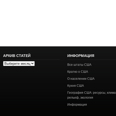
АРХИВ СТАТЕЙ
ИНФОРМАЦИЯ
Архив
Все штаты США
статей
Кратко о США
О населении США
Кухня США
География США: ресурсы, клима
рельеф, экология
Информация