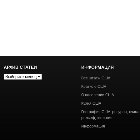
АРХИВ СТАТЕЙ
ИНФОРМАЦИЯ
Архив
Все штаты США
статей
Кратко о США
О населении США
Кухня США
География США: ресурсы, клима
рельеф, экология
Информация