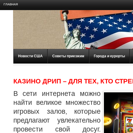
ГЛАВНАЯ
Новости США
Советы приезжим
Города и курорты
КАЗИНО ДРИП – ДЛЯ ТЕХ, КТО СТР
В сети интернета можно
найти великое множество
игровых залов, которые
предлагают увлекательно
провести свой досуг.