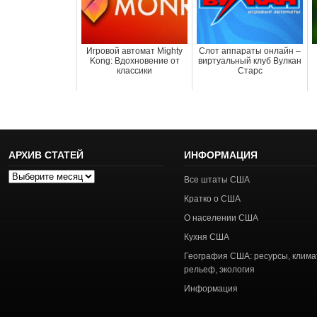
Игровой автомат Mighty
Слот аппараты онлайн –
Kong: Вдохновение от
виртуальный клуб Вулкан
классики
Старс
АРХИВ СТАТЕЙ
ИНФОРМАЦИЯ
Архив
Все штаты США
статей
Кратко о США
О населении США
Кухня США
География США: ресурсы, клима
рельеф, экология
Информация