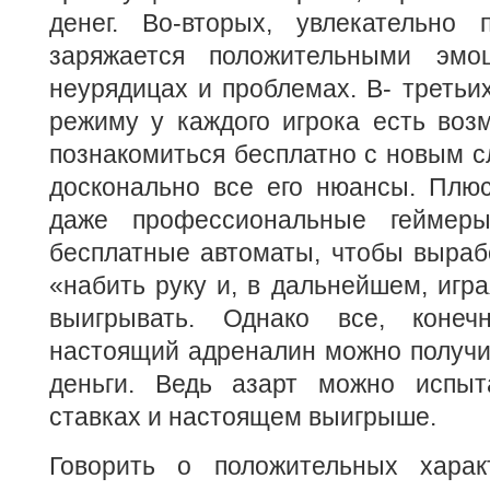
денег. Во-вторых, увлекательно
заряжается положительными эмо
неурядицах и проблемах. В- третьих
режиму у каждого игрока есть воз
познакомиться бесплатно с новым сл
досконально все его нюансы. Плюс
даже профессиональные геймер
бесплатные автоматы, чтобы вырабо
«набить руку и, в дальнейшем, игра
выигрывать. Однако все, конеч
настоящий адреналин можно получит
деньги. Ведь азарт можно испыт
ставках и настоящем выигрыше.
Говорить о положительных харак