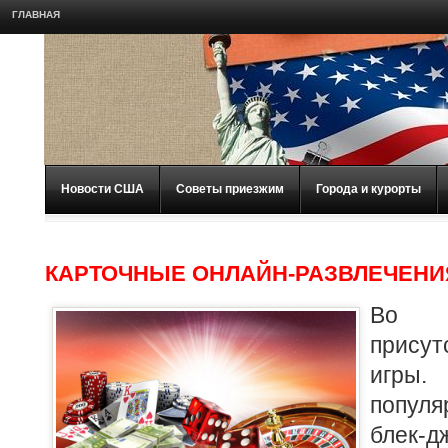
ГЛАВНАЯ
Новости США
Советы приезжим
Города и курорты
КАРТОЧНЫЕ ОНЛАЙН-РАЗВЛЕЧЕНИ
Во м
прису
игр
попул
блек-д