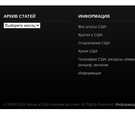
АРХИВ СТАТЕЙ
ИНФОРМАЦИЯ
Архив
Все штаты США
статей
Кратко о США
О населении США
Кухня США
География США: ресурсы, клима
рельеф, экология
Информация
© 2009-2026 Жизнь в США глазами россиян. All Rights Reserved.
Информац