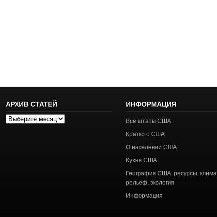
АРХИВ СТАТЕЙ
ИНФОРМАЦИЯ
Архив
Все штаты США
статей
Кратко о США
О населении США
Кухня США
География США: ресурсы, клима
рельеф, экология
Информация