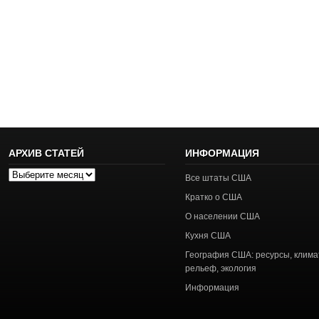
АРХИВ СТАТЕЙ
ИНФОРМАЦИЯ
Архив
Все штаты США
статей
Кратко о США
О населении США
Кухня США
География США: ресурсы, клима
рельеф, экология
Информация