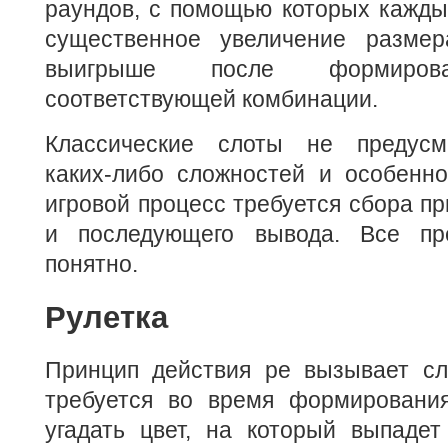
раундов, с помощью которых кажды
существенное увеличение размер
выигрыше после формирова
соответствующей комбинации.
Классические слоты не предусм
каких-либо сложностей и особенно
игровой процесс требуется сбора п
и последующего вывода. Все пр
понятно.
Рулетка
Принцип действия ре вызывает сл
требуется во время формировани
угадать цвет, на который выпадет