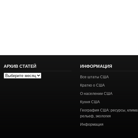
АРХИВ СТАТЕЙ
ИНФОРМАЦИЯ
Архив
Все штаты США
статей
Кратко о США
О населении США
Кухня США
География США: ресурсы, клима
рельеф, экология
Информация